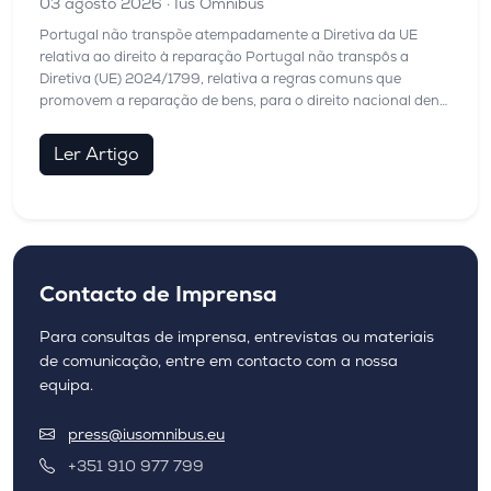
03 agosto 2026
· Ius Omnibus
Portugal não transpõe atempadamente a Diretiva da UE
relativa ao direito à reparação Portugal não transpôs a
Diretiva (UE) 2024/1799, relativa a regras comuns que
promovem a reparação de bens, para o direito nacional den…
Ler Artigo
Contacto de Imprensa
Para consultas de imprensa, entrevistas ou materiais
de comunicação, entre em contacto com a nossa
equipa.
press@iusomnibus.eu
+351 910 977 799